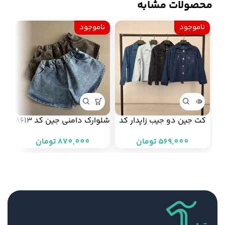
محصولات مشابه
ناموجود
ناموجود
نا
کت جین دو جیب زاپدار کد
شلوارک دامنی جین کد 8613
کر
9086
(هر عدد 145/000 تومان)
تومان
تومان