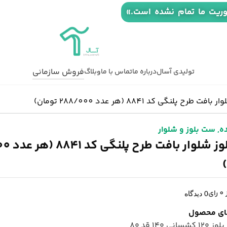
وریت ما تمام نشده است.»
فروش سازمانی
تولیدی آسال
درباره ما
تماس با ما
وبلاگ
طرح پلنگی کد 8841 (هر عدد 288/000 تومان)
ه
,
ست بلوز و شلوار
ست بلوز شلو
 رای
0 دیدگاه
ای محصول
نی ۱۴۰ قد ۸۰