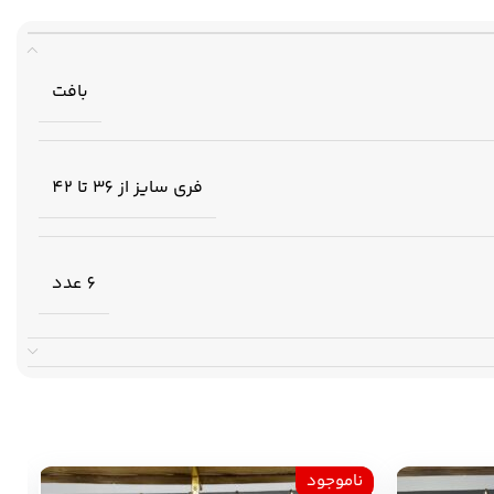
بافت
فری سایز از 36 تا 42
6 عدد
ناموجود
ن