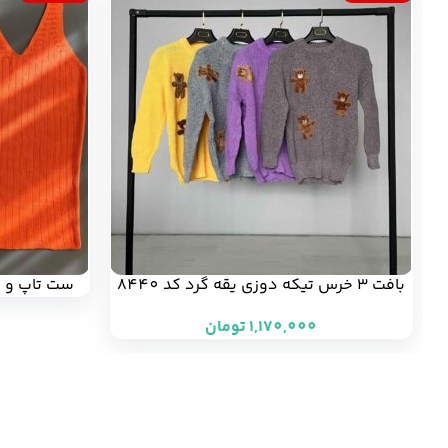
بافت 3 خرس تیکه دوزی یقه گرد کد 8440
(هر عدد 195/000 تومان)
تومان