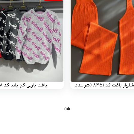
ست تاپ و شلوار بافت کد 8451 (هر عدد
بافت باربی کج بلند کد 8338
220/000 تومان)