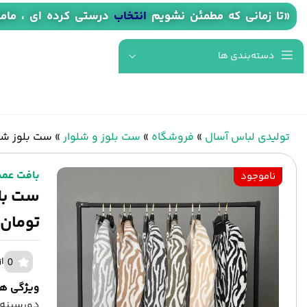
«تا زمانی که مطمئن نشویم
انتخاب
درستی کرده ای ، مام
دسته‌بندی ها
تولیدی لباس آسال
»
فروشگاه
»
ست بلوز و شلوار
»
ست بلوز شلوار بافت 
بافت عمد
ناموجود
تومان)
از 0
0
ویژگی ه
دورسینه بلوز ۱۲۰ کشسا