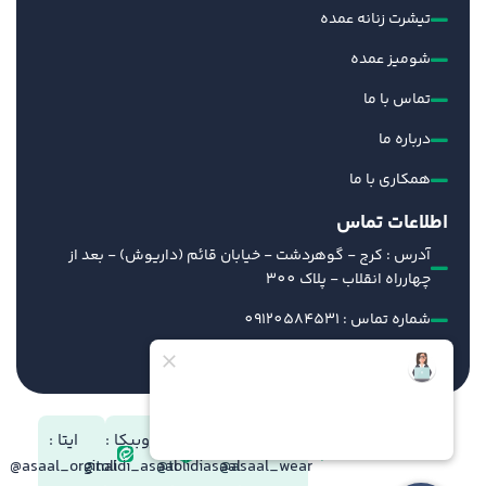
تیشرت زنانه عمده
شومیز عمده
تماس با ما
درباره ما
همکاری با ما
اطلاعات تماس
آدرس : کرج - گوهردشت - خیابان قائم (داریوش) - بعد از
چهارراه انقلاب - پلاک 300
شماره تماس : 09120584531
ایمیل : info@tolidiasal.com
شبکه های
تلگرام :
بله:
روبیکا :
ایتا :
اجتماعی
asaal_orginal@
tolidi_asaal@
tolidiasaal@
asaal_wear@