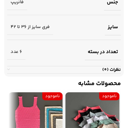
جنس
فانریپ
سایز
فری سایز از 36 تا 42
تعداد در بسته
6 عدد
نظرات (0)
محصولات مشابه
ناموجود
ناموجود
نا