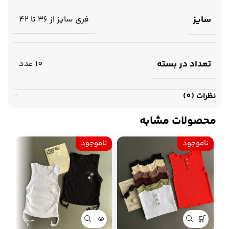
سایز
فری سایز از 36 تا 42
تعداد در بسته
10 عدد
نظرات (0)
محصولات مشابه
ناموجود
ناموجود
نا