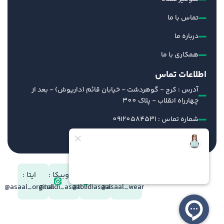
تماس با ما
درباره ما
همکاری با ما
اطلاعات تماس
آدرس : کرج - گوهردشت - خیابان قائم (داریوش) - بعد از
چهارراه انقلاب - پلاک 300
شماره تماس : 09120584531
ایمیل : info@tolidiasal.com
شبکه های
تلگرام :
بله:
روبیکا :
ایتا :
اجتماعی
asaal_orginal@
tolidi_asaal@
tolidiasaal@
asaal_wear@